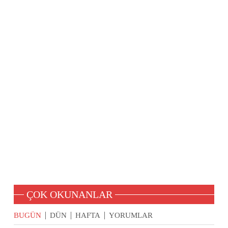
ÇOK OKUNANLAR
BUGÜN
DÜN
HAFTA
YORUMLAR