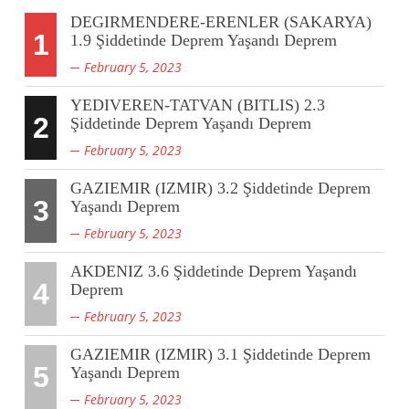
DEGIRMENDERE-ERENLER (SAKARYA)
1
1.9 Şiddetinde Deprem Yaşandı Deprem
February 5, 2023
YEDIVEREN-TATVAN (BITLIS) 2.3
2
Şiddetinde Deprem Yaşandı Deprem
February 5, 2023
GAZIEMIR (IZMIR) 3.2 Şiddetinde Deprem
3
Yaşandı Deprem
February 5, 2023
AKDENIZ 3.6 Şiddetinde Deprem Yaşandı
4
Deprem
February 5, 2023
GAZIEMIR (IZMIR) 3.1 Şiddetinde Deprem
5
Yaşandı Deprem
February 5, 2023