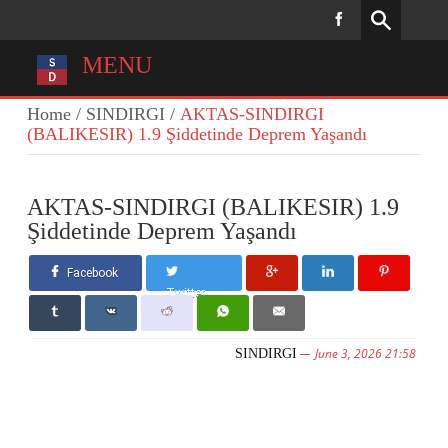
MENU
Home
/
SINDIRGI
/
AKTAS-SINDIRGI
(BALIKESIR) 1.9 Şiddetinde Deprem Yaşandı
AKTAS-SINDIRGI (BALIKESIR) 1.9
Şiddetinde Deprem Yaşandı
Facebook
Twitter
June 3, 2026 21:58
SINDIRGI