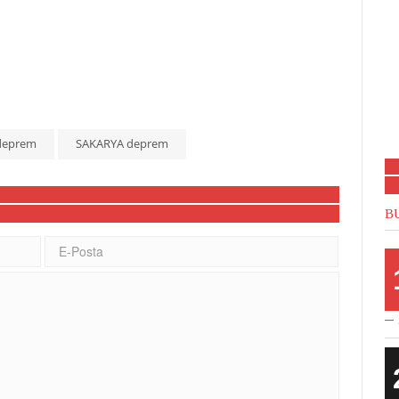
deprem
SAKARYA deprem
B