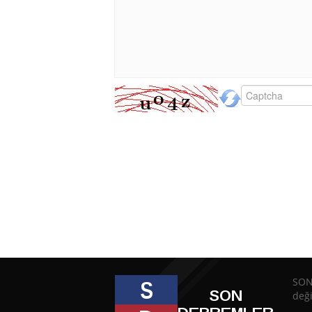
SON
deği