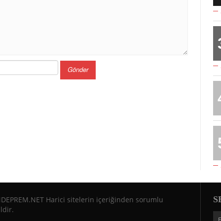
S
DEPREM.NET Harici sitelerin içeriğinden sorumlu
ldir.