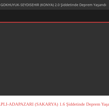
OKHUYUK-SEYDISEHIR (KONYA) 2.0 Şiddetinde Deprem Yaşandı
I-ADAPAZARI (SAKARYA) 1.6 Şiddetinde Deprem Yaşa