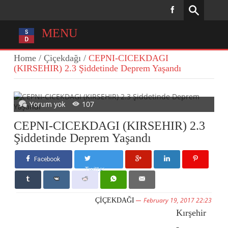
MENU
Home
/
Çiçekdağı
/
CEPNI-CICEKDAGI
(KIRSEHIR) 2.3 Şiddetinde Deprem Yaşandı
Yorum yok
107
CEPNI-CICEKDAGI (KIRSEHIR) 2.3
Şiddetinde Deprem Yaşandı
Facebook
Twitter
February 19, 2017 22:23
ÇIÇEKDAĞI
Kırşehir
-