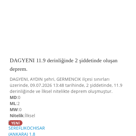
DAGYENI 11.9 derinliğinde 2 şiddetinde oluşan
deprem.
DAGYENI, AYDIN şehri, GERMENCIK ilçesi sınırları
üzerinde, 09.07.2026 13:48 tarihinde, 2 şiddetinde, 11.9
derinliğinde ve İlksel nitelikte deprem oluşmuştur.
MD
:0
ML
:2
MW
:0
Nitelik
:İlksel
YENİ