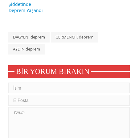
DAGYENI deprem
GERMENCIK deprem
AYDIN deprem
BIR YORUM BIRAKIN