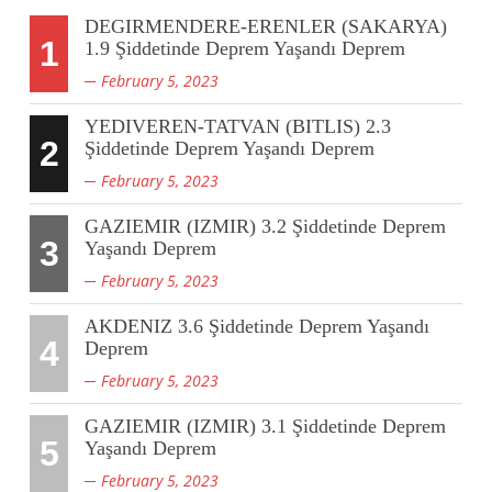
DEGIRMENDERE-ERENLER (SAKARYA)
1
1.9 Şiddetinde Deprem Yaşandı Deprem
February 5, 2023
YEDIVEREN-TATVAN (BITLIS) 2.3
2
Şiddetinde Deprem Yaşandı Deprem
February 5, 2023
GAZIEMIR (IZMIR) 3.2 Şiddetinde Deprem
3
Yaşandı Deprem
February 5, 2023
AKDENIZ 3.6 Şiddetinde Deprem Yaşandı
4
Deprem
February 5, 2023
GAZIEMIR (IZMIR) 3.1 Şiddetinde Deprem
5
Yaşandı Deprem
February 5, 2023