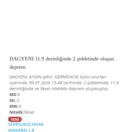
DAGYENI 11.9 derinliğinde 2 şiddetinde oluşan
deprem.
DAGYENI, AYDIN şehri, GERMENCIK ilçesi sınırları
üzerinde, 09.07.2026 13:48 tarihinde, 2 şiddetinde, 11.9
derinliğinde ve İlksel nitelikte deprem oluşmuştur.
MD
:0
ML
:2
MW
:0
Nitelik
:İlksel
YENİ