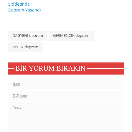
DAGYENI deprem
GERMENCIK deprem
AYDIN deprem
BIR YORUM BIRAKIN