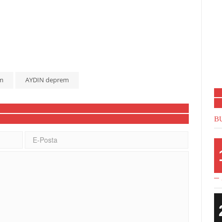
m
AYDIN deprem
B