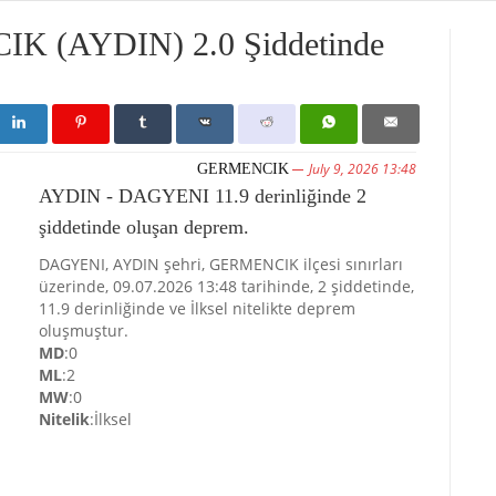
(AYDIN) 2.0 Şiddetinde
July 9, 2026 13:48
GERMENCIK
AYDIN - DAGYENI 11.9 derinliğinde 2
şiddetinde oluşan deprem.
DAGYENI, AYDIN şehri, GERMENCIK ilçesi sınırları
üzerinde, 09.07.2026 13:48 tarihinde, 2 şiddetinde,
11.9 derinliğinde ve İlksel nitelikte deprem
oluşmuştur.
MD
:0
ML
:2
MW
:0
Nitelik
:İlksel