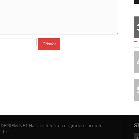
S
DEPREM.NET Harici sitelerin içeriğinden sorumlu
ldir.