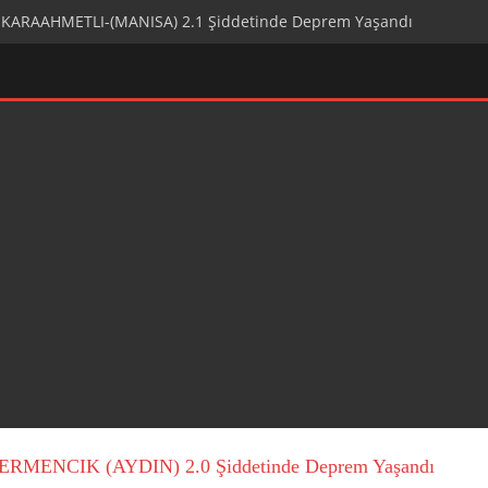
ARAAHMETLI-(MANISA) 2.1 Şiddetinde Deprem Yaşandı
MENCIK (AYDIN) 2.0 Şiddetinde Deprem Yaşandı