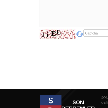
SON
deği