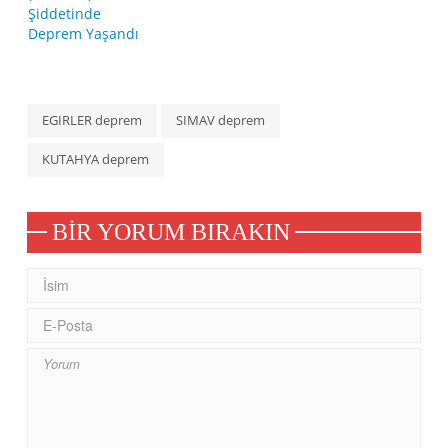
EGIRLER deprem
SIMAV deprem
KUTAHYA deprem
BIR YORUM BIRAKIN