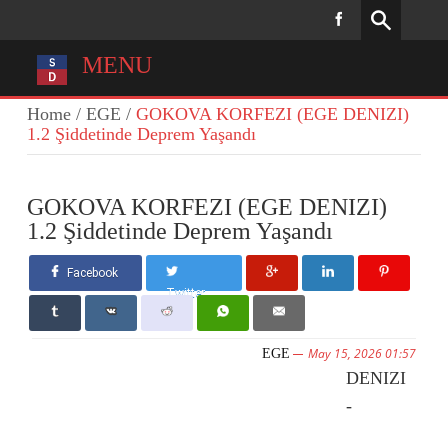
MENU
Home
/
EGE
/
GOKOVA KORFEZI (EGE DENIZI)
1.2 Şiddetinde Deprem Yaşandı
GOKOVA KORFEZI (EGE DENIZI)
1.2 Şiddetinde Deprem Yaşandı
Facebook
Twitter
May 15, 2026 01:57
EGE
DENIZI
-