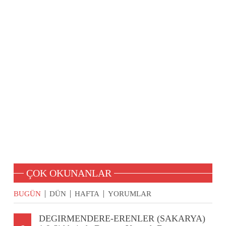
ÇOK OKUNANLAR
BUGÜN
DÜN
HAFTA
YORUMLAR
DEGIRMENDERE-ERENLER (SAKARYA)