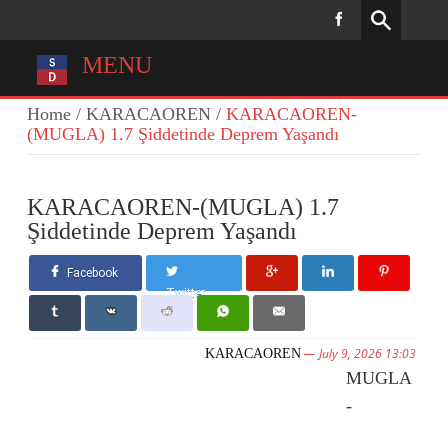
MENU
Home
/
KARACAOREN
/
KARACAOREN-
(MUGLA) 1.7 Şiddetinde Deprem Yaşandı
KARACAOREN-(MUGLA) 1.7
Şiddetinde Deprem Yaşandı
Facebook
Twitter
July 9, 2026 13:03
KARACAOREN
MUGLA
-