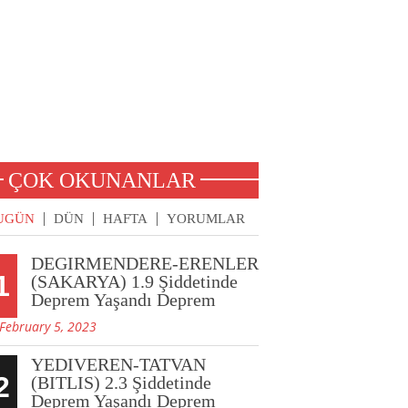
ÇOK OKUNANLAR
UGÜN
DÜN
HAFTA
YORUMLAR
DEGIRMENDERE-ERENLER
1
(SAKARYA) 1.9 Şiddetinde
Deprem Yaşandı Deprem
February 5, 2023
YEDIVEREN-TATVAN
2
(BITLIS) 2.3 Şiddetinde
Deprem Yaşandı Deprem