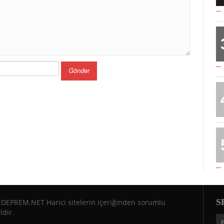
S
DEPREM.NET Harici sitelerin içeriğinden sorumlu
ldir.