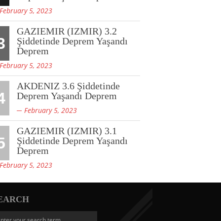
February 5, 2023
GAZIEMIR (IZMIR) 3.2
3
Şiddetinde Deprem Yaşandı
Deprem
February 5, 2023
AKDENIZ 3.6 Şiddetinde
4
Deprem Yaşandı Deprem
February 5, 2023
GAZIEMIR (IZMIR) 3.1
5
Şiddetinde Deprem Yaşandı
Deprem
February 5, 2023
EARCH