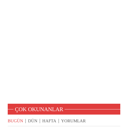
ÇOK OKUNANLAR
BUGÜN
DÜN
HAFTA
YORUMLAR