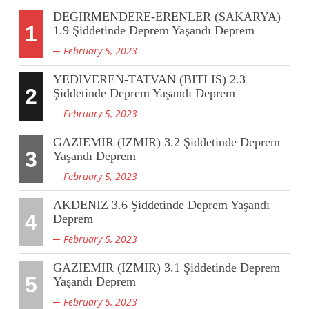
DEGIRMENDERE-ERENLER (SAKARYA)
1
1.9 Şiddetinde Deprem Yaşandı Deprem
February 5, 2023
YEDIVEREN-TATVAN (BITLIS) 2.3
2
Şiddetinde Deprem Yaşandı Deprem
February 5, 2023
GAZIEMIR (IZMIR) 3.2 Şiddetinde Deprem
3
Yaşandı Deprem
February 5, 2023
AKDENIZ 3.6 Şiddetinde Deprem Yaşandı
4
Deprem
February 5, 2023
GAZIEMIR (IZMIR) 3.1 Şiddetinde Deprem
5
Yaşandı Deprem
February 5, 2023