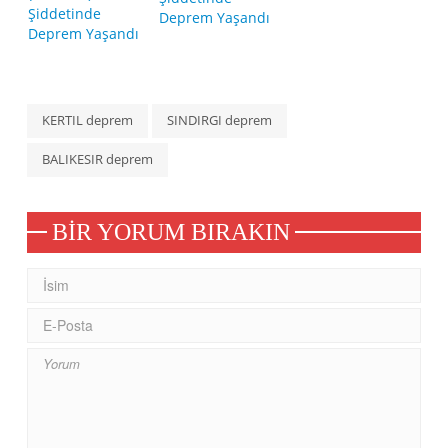
KERTIL deprem
SINDIRGI deprem
BALIKESIR deprem
BIR YORUM BIRAKIN