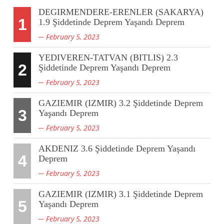
DEGIRMENDERE-ERENLER (SAKARYA)
1
1.9 Şiddetinde Deprem Yaşandı Deprem
February 5, 2023
YEDIVEREN-TATVAN (BITLIS) 2.3
2
Şiddetinde Deprem Yaşandı Deprem
February 5, 2023
GAZIEMIR (IZMIR) 3.2 Şiddetinde Deprem
3
Yaşandı Deprem
February 5, 2023
AKDENIZ 3.6 Şiddetinde Deprem Yaşandı
4
Deprem
February 5, 2023
GAZIEMIR (IZMIR) 3.1 Şiddetinde Deprem
5
Yaşandı Deprem
February 5, 2023