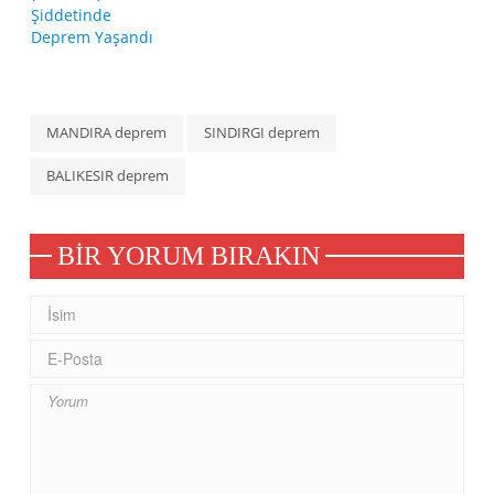
MANDIRA deprem
SINDIRGI deprem
BALIKESIR deprem
BIR YORUM BIRAKIN