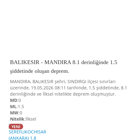
BALIKESIR - MANDIRA 8.1 derinliğinde 1.5
şiddetinde oluşan deprem.
MANDIRA, BALIKESIR şehri, SINDIRGI ilçesi sınırları
üzerinde, 19.05.2026 08:11 tarihinde, 1.5 şiddetinde, 8.1
derinliğinde ve İlksel nitelikte deprem oluşmuştur.
MD
:0
ML
:1.5
MW
:0
Nitelik
:İlksel
YENİ