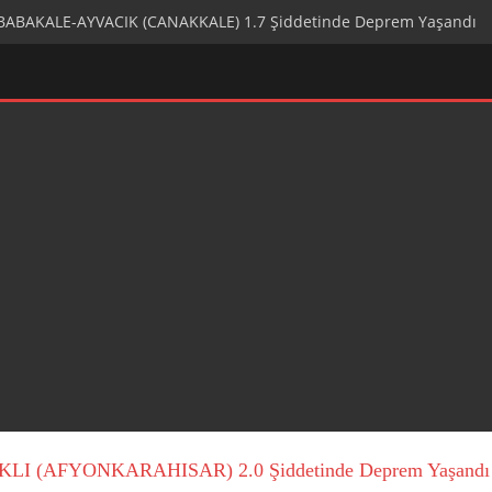
AKALE-AYVACIK (CANAKKALE) 1.7 Şiddetinde Deprem Yaşandı
LI (AFYONKARAHISAR) 2.0 Şiddetinde Deprem Yaşandı