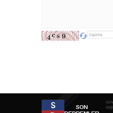
SON
deği