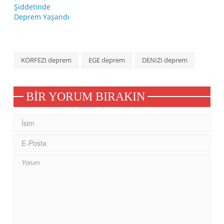
KORFEZI deprem
EGE deprem
DENIZI deprem
BIR YORUM BIRAKIN