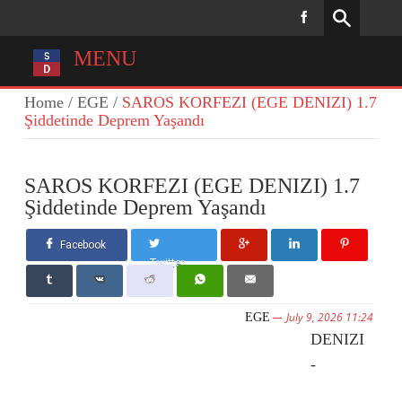
MENU
Home
/
EGE
/
SAROS KORFEZI (EGE DENIZI) 1.7
Şiddetinde Deprem Yaşandı
SAROS KORFEZI (EGE DENIZI) 1.7
Şiddetinde Deprem Yaşandı
Facebook
Twitter
July 9, 2026 11:24
EGE
DENIZI
-