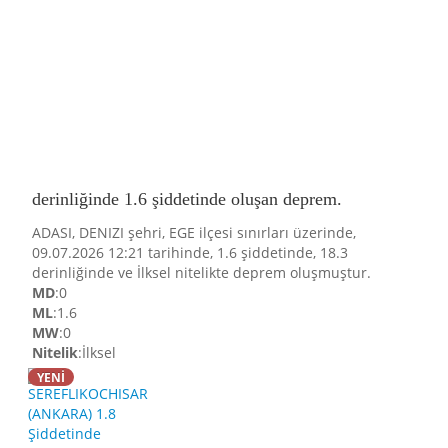
derinliğinde 1.6 şiddetinde oluşan deprem.
ADASI, DENIZI şehri, EGE ilçesi sınırları üzerinde,
09.07.2026 12:21 tarihinde, 1.6 şiddetinde, 18.3
derinliğinde ve İlksel nitelikte deprem oluşmuştur.
MD
:0
ML
:1.6
MW
:0
Nitelik
:İlksel
YENİ