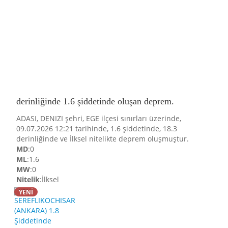
derinliğinde 1.6 şiddetinde oluşan deprem.
ADASI, DENIZI şehri, EGE ilçesi sınırları üzerinde,
09.07.2026 12:21 tarihinde, 1.6 şiddetinde, 18.3
derinliğinde ve İlksel nitelikte deprem oluşmuştur.
MD
:0
ML
:1.6
MW
:0
Nitelik
:İlksel
YENİ