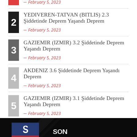
February 5, 2023
YEDIVEREN-TATVAN (BITLIS) 2.3
2
Şiddetinde Deprem Yaşandı Deprem
February 5, 2023
GAZIEMIR (IZMIR) 3.2 Şiddetinde Deprem
3
Yaşandı Deprem
February 5, 2023
AKDENIZ 3.6 Şiddetinde Deprem Yaşandı
4
Deprem
February 5, 2023
GAZIEMIR (IZMIR) 3.1 Şiddetinde Deprem
5
Yaşandı Deprem
February 5, 2023