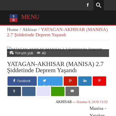
MENU
Home
/
Akhisar
/
YATAGAN-AKHISAR (MANISA)
2.7 Şiddetinde Deprem Yaşandı
Yorum yok
40
YATAGAN-AKHISAR (MANISA) 2.7
Şiddetinde Deprem Yaşandı
Facebook
Twitter
October 9, 2016 13:52
AKHISAR
Manisa -
Yatağan