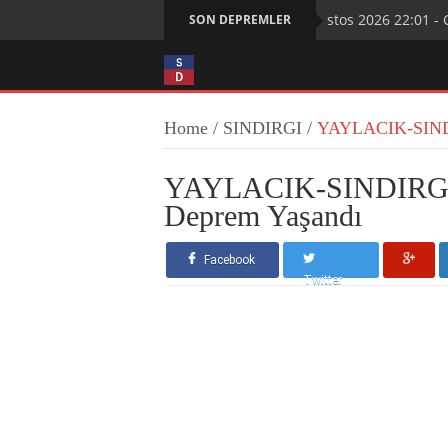
8 Ağustos 2026 22:01 - CA
SON DEPREMLER
Home
/
SINDIRGI
/
YAYLACIK-SINDI
YAYLACIK-SINDIRGI 
Deprem Yaşandı
Facebook
Twitter