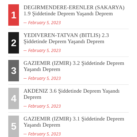
DEGIRMENDERE-ERENLER (SAKARYA)
1
1.9 Şiddetinde Deprem Yaşandı Deprem
February 5, 2023
YEDIVEREN-TATVAN (BITLIS) 2.3
2
Şiddetinde Deprem Yaşandı Deprem
February 5, 2023
GAZIEMIR (IZMIR) 3.2 Şiddetinde Deprem
3
Yaşandı Deprem
February 5, 2023
AKDENIZ 3.6 Şiddetinde Deprem Yaşandı
4
Deprem
February 5, 2023
GAZIEMIR (IZMIR) 3.1 Şiddetinde Deprem
5
Yaşandı Deprem
February 5, 2023