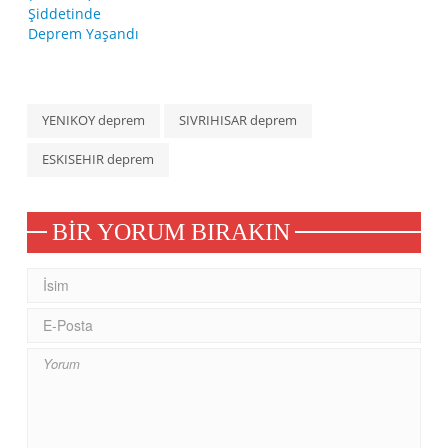
YENIKOY deprem
SIVRIHISAR deprem
ESKISEHIR deprem
BIR YORUM BIRAKIN