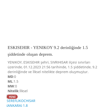
ESKISEHIR - YENIKOY 9.2 derinliğinde 1.5
şiddetinde oluşan deprem.
YENIKOY, ESKISEHIR şehri, SIVRIHISAR ilçesi sınırları
üzerinde, 01.12.2023 21:56 tarihinde, 1.5 şiddetinde, 9.2
derinliğinde ve İlksel nitelikte deprem oluşmuştur.
MD
:0
ML
:1.5
MW
:0
Nitelik
:İlksel
YENİ