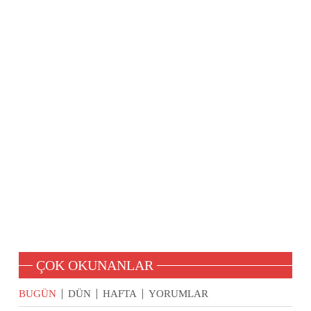
ÇOK OKUNANLAR
BUGÜN
DÜN
HAFTA
YORUMLAR