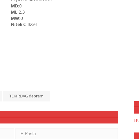
MD
:0
ML
:2.3
MW
:0
Nitelik
:İlksel
TEKIRDAG deprem
B