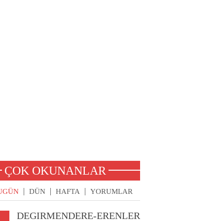
ÇOK OKUNANLAR
UGÜN
DÜN
HAFTA
YORUMLAR
DEGIRMENDERE-ERENLER