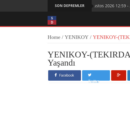
9 Ağustos 2026 12:59 - A
SON DEPREMLER
Home
/
YENIKOY
/
YENIKOY-(TEKIR
YENIKOY-(TEKIRDAG)
Yaşandı
Facebook
Twitter