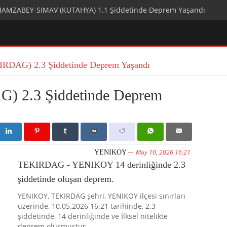
AMZABEY-SIMAV (KUTAHYA) 1.1 Şiddetinde Deprem Yaşandı
DAG) 2.3 Şiddetinde Deprem Yaşandı
 2.3 Şiddetinde Deprem
May 10, 2026 16:21
YENIKOY
TEKIRDAG - YENIKOY 14 derinliğinde 2.3
şiddetinde oluşan deprem.
YENIKOY, TEKIRDAG şehri, YENIKOY ilçesi sınırları
üzerinde, 10.05.2026 16:21 tarihinde, 2.3
şiddetinde, 14 derinliğinde ve İlksel nitelikte
deprem oluşmuştur.