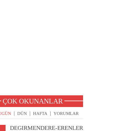
ÇOK OKUNANLAR
UGÜN
DÜN
HAFTA
YORUMLAR
DEGIRMENDERE-ERENLER