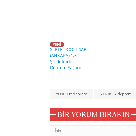
YENİ
YENIKOY deprem
YENIKOY deprem
BIR YORUM BIRAKIN