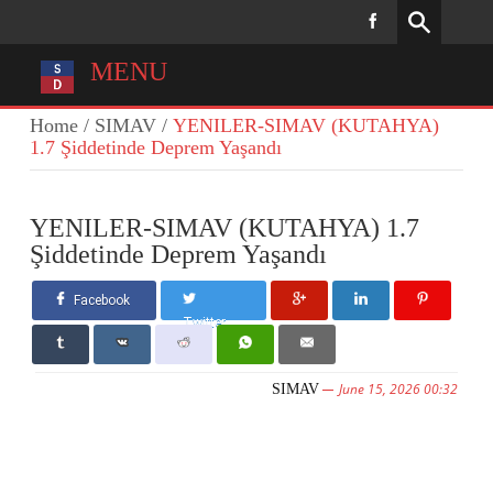
MENU
Home
/
SIMAV
/
YENILER-SIMAV (KUTAHYA)
1.7 Şiddetinde Deprem Yaşandı
YENILER-SIMAV (KUTAHYA) 1.7
Şiddetinde Deprem Yaşandı
Facebook
Twitter
June 15, 2026 00:32
SIMAV