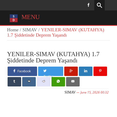
MENU
Home
/
SIMAV
/
YENILER-SIMAV (KUTAHYA)
1.7 Şiddetinde Deprem Yaşandı
YENILER-SIMAV (KUTAHYA) 1.7
Şiddetinde Deprem Yaşandı
Facebook
Twitter
June 15, 2026 00:32
SIMAV