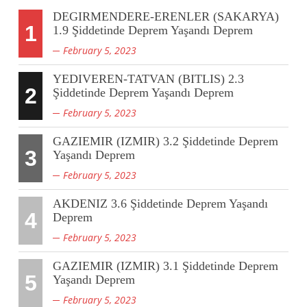
DEGIRMENDERE-ERENLER (SAKARYA)
1
1.9 Şiddetinde Deprem Yaşandı Deprem
February 5, 2023
YEDIVEREN-TATVAN (BITLIS) 2.3
2
Şiddetinde Deprem Yaşandı Deprem
February 5, 2023
GAZIEMIR (IZMIR) 3.2 Şiddetinde Deprem
3
Yaşandı Deprem
February 5, 2023
AKDENIZ 3.6 Şiddetinde Deprem Yaşandı
4
Deprem
February 5, 2023
GAZIEMIR (IZMIR) 3.1 Şiddetinde Deprem
5
Yaşandı Deprem
February 5, 2023