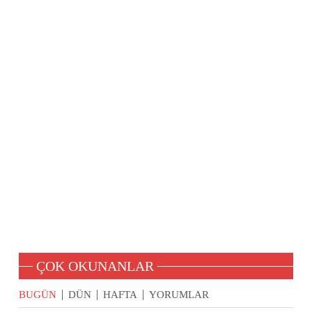
ÇOK OKUNANLAR
BUGÜN
DÜN
HAFTA
YORUMLAR