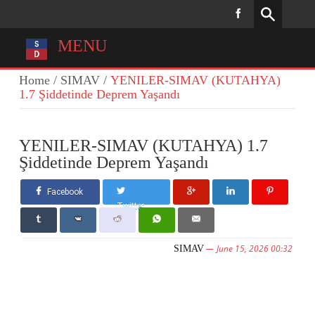
MENU
Home
/
SIMAV
/
YENILER-SIMAV (KUTAHYA)
1.7 Şiddetinde Deprem Yaşandı
YENILER-SIMAV (KUTAHYA) 1.7
Şiddetinde Deprem Yaşandı
Facebook
Twitter
June 15, 2026 00:32
SIMAV