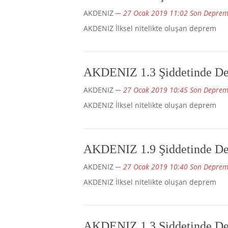
AKDENIZ
27 Ocak 2019 11:02
Son Depre
AKDENIZ İlksel nitelikte oluşan deprem
AKDENIZ 1.3 Şiddetinde De
AKDENIZ
27 Ocak 2019 10:45
Son Depre
AKDENIZ İlksel nitelikte oluşan deprem
AKDENIZ 1.9 Şiddetinde De
AKDENIZ
27 Ocak 2019 10:40
Son Depre
AKDENIZ İlksel nitelikte oluşan deprem
AKDENIZ 1.3 Şiddetinde De