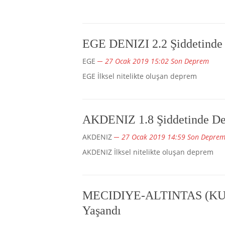
EGE DENIZI 2.2 Şiddetinde
EGE
27 Ocak 2019 15:02
Son Deprem
EGE İlksel nitelikte oluşan deprem
AKDENIZ 1.8 Şiddetinde De
AKDENIZ
27 Ocak 2019 14:59
Son Depre
AKDENIZ İlksel nitelikte oluşan deprem
MECIDIYE-ALTINTAS (KUTA
Yaşandı