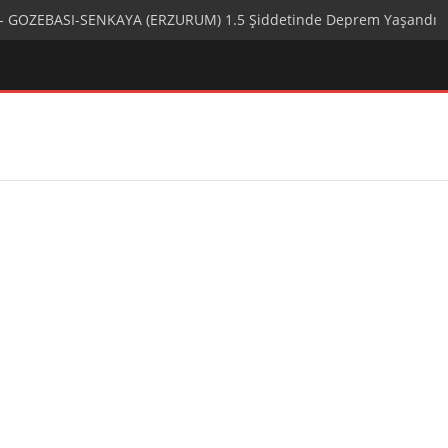
BASI-SENKAYA (ERZURUM) 1.5 Şiddetinde Deprem Yaşandı