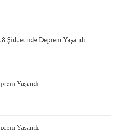
m
 Şiddetinde Deprem Yaşandı
prem Yaşandı
m
prem Yaşandı