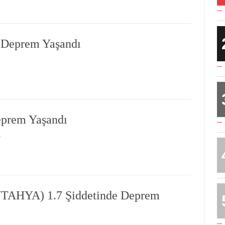
 Deprem Yaşandı
prem Yaşandı
m
HYA) 1.7 Şiddetinde Deprem