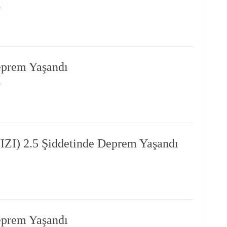
m
prem Yaşandı
m
) 2.5 Şiddetinde Deprem Yaşandı
prem Yaşandı