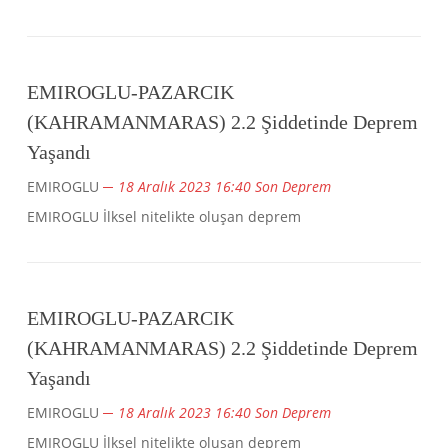
EMIROGLU-PAZARCIK
(KAHRAMANMARAS) 2.2 Şiddetinde Deprem
Yaşandı
EMIROGLU
18 Aralık 2023 16:40
Son Deprem
EMIROGLU İlksel nitelikte oluşan deprem
EMIROGLU-PAZARCIK
(KAHRAMANMARAS) 2.2 Şiddetinde Deprem
Yaşandı
EMIROGLU
18 Aralık 2023 16:40
Son Deprem
EMIROGLU İlksel nitelikte oluşan deprem