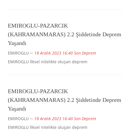
EMIROGLU-PAZARCIK
(KAHRAMANMARAS) 2.2 Şiddetinde Deprem
Yaşandı
EMIROGLU
18 Aralık 2023 16:40
Son Deprem
EMIROGLU İlksel nitelikte oluşan deprem
EMIROGLU-PAZARCIK
(KAHRAMANMARAS) 2.2 Şiddetinde Deprem
Yaşandı
EMIROGLU
18 Aralık 2023 16:40
Son Deprem
EMIROGLU İlksel nitelikte oluşan deprem