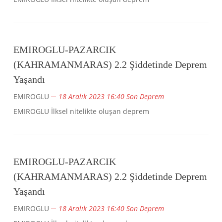
EMIROGLU-PAZARCIK
(KAHRAMANMARAS) 2.2 Şiddetinde Deprem
Yaşandı
EMIROGLU
18 Aralık 2023 16:40
Son Deprem
EMIROGLU İlksel nitelikte oluşan deprem
EMIROGLU-PAZARCIK
(KAHRAMANMARAS) 2.2 Şiddetinde Deprem
Yaşandı
EMIROGLU
18 Aralık 2023 16:40
Son Deprem