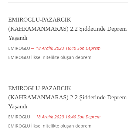
EMIROGLU-PAZARCIK
(KAHRAMANMARAS) 2.2 Şiddetinde Deprem
Yaşandı
EMIROGLU
18 Aralık 2023 16:40
Son Deprem
EMIROGLU İlksel nitelikte oluşan deprem
EMIROGLU-PAZARCIK
(KAHRAMANMARAS) 2.2 Şiddetinde Deprem
Yaşandı
EMIROGLU
18 Aralık 2023 16:40
Son Deprem
EMIROGLU İlksel nitelikte oluşan deprem