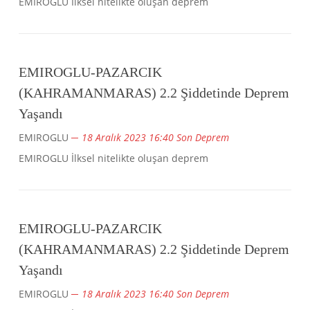
EMIROGLU İlksel nitelikte oluşan deprem
EMIROGLU-PAZARCIK
(KAHRAMANMARAS) 2.2 Şiddetinde Deprem
Yaşandı
EMIROGLU
18 Aralık 2023 16:40
Son Deprem
EMIROGLU İlksel nitelikte oluşan deprem
EMIROGLU-PAZARCIK
(KAHRAMANMARAS) 2.2 Şiddetinde Deprem
Yaşandı
EMIROGLU
18 Aralık 2023 16:40
Son Deprem