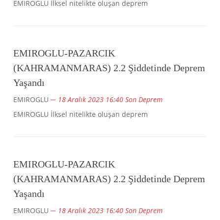
EMIROGLU İlksel nitelikte oluşan deprem
EMIROGLU-PAZARCIK
(KAHRAMANMARAS) 2.2 Şiddetinde Deprem
Yaşandı
EMIROGLU
18 Aralık 2023 16:40
Son Deprem
EMIROGLU İlksel nitelikte oluşan deprem
EMIROGLU-PAZARCIK
(KAHRAMANMARAS) 2.2 Şiddetinde Deprem
Yaşandı
EMIROGLU
18 Aralık 2023 16:40
Son Deprem