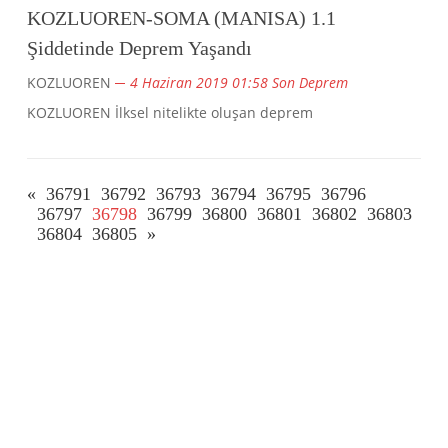
KOZLUOREN-SOMA (MANISA) 1.1
Şiddetinde Deprem Yaşandı
KOZLUOREN
4 Haziran 2019 01:58
Son Deprem
KOZLUOREN İlksel nitelikte oluşan deprem
«
36791
36792
36793
36794
36795
36796
36797
36798
36799
36800
36801
36802
36803
36804
36805
»