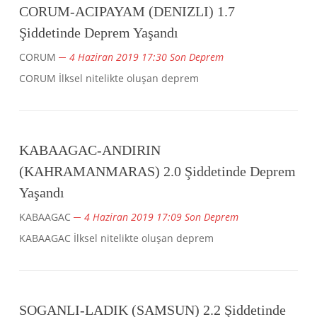
CORUM-ACIPAYAM (DENIZLI) 1.7
Şiddetinde Deprem Yaşandı
CORUM
4 Haziran 2019 17:30
Son Deprem
CORUM İlksel nitelikte oluşan deprem
KABAAGAC-ANDIRIN
(KAHRAMANMARAS) 2.0 Şiddetinde Deprem
Yaşandı
KABAAGAC
4 Haziran 2019 17:09
Son Deprem
KABAAGAC İlksel nitelikte oluşan deprem
SOGANLI-LADIK (SAMSUN) 2.2 Şiddetinde