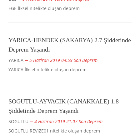
EGE İlksel nitelikte oluşan deprem
YARICA-HENDEK (SAKARYA) 2.7 Şiddetinde
Deprem Yaşandı
YARICA
5 Haziran 2019 04:59
Son Deprem
YARICA İlksel nitelikte oluşan deprem
SOGUTLU-AYVACIK (CANAKKALE) 1.8
Şiddetinde Deprem Yaşandı
SOGUTLU
4 Haziran 2019 21:07
Son Deprem
SOGUTLU REVIZE01 nitelikte oluşan deprem