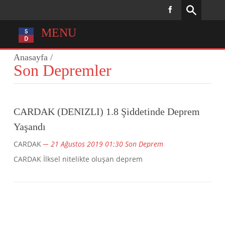
MENU
Anasayfa
/
Son Depremler
CARDAK (DENIZLI) 1.8 Şiddetinde Deprem
Yaşandı
CARDAK
21 Ağustos 2019 01:30
Son Deprem
CARDAK İlksel nitelikte oluşan deprem