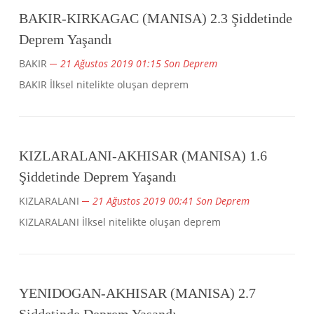
BAKIR-KIRKAGAC (MANISA) 2.3 Şiddetinde
Deprem Yaşandı
BAKIR
21 Ağustos 2019 01:15
Son Deprem
BAKIR İlksel nitelikte oluşan deprem
KIZLARALANI-AKHISAR (MANISA) 1.6
Şiddetinde Deprem Yaşandı
KIZLARALANI
21 Ağustos 2019 00:41
Son Deprem
KIZLARALANI İlksel nitelikte oluşan deprem
YENIDOGAN-AKHISAR (MANISA) 2.7