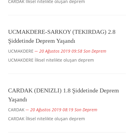
CARDAK İlksel nitelikte oluşan deprem
UCMAKDERE-SARKOY (TEKIRDAG) 2.8
Şiddetinde Deprem Yaşandı
UCMAKDERE
20 Ağustos 2019 09:58
Son Deprem
UCMAKDERE İlksel nitelikte oluşan deprem
CARDAK (DENIZLI) 1.8 Şiddetinde Deprem
Yaşandı
CARDAK
20 Ağustos 2019 08:19
Son Deprem
CARDAK İlksel nitelikte oluşan deprem