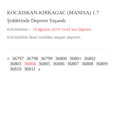
KOCAISKAN-KIRKAGAC (MANISA) 1.7
Şiddetinde Deprem Yaşandı
KOCAISKAN
19 Ağustos 2019 15:43
Son Deprem
KOCAISKAN İlksel nitelikte oluşan deprem
«
36797
36798
36799
36800
36801
36802
36803
36804
36805
36806
36807
36808
36809
36810
36811
»