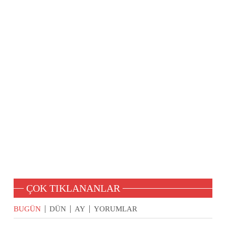
ÇOK TIKLANANLAR
BUGÜN
DÜN
AY
YORUMLAR